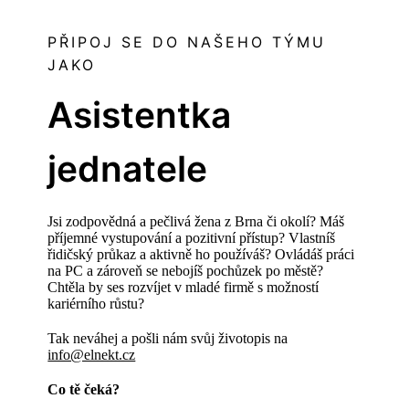
PŘIPOJ SE DO NAŠEHO TÝMU
JAKO
Asistentka
jednatele
Jsi zodpovědná a pečlivá žena z Brna či okolí? Máš
příjemné vystupování a pozitivní přístup? Vlastníš
řidičský průkaz a aktivně ho používáš? Ovládáš práci
na PC a zároveň se nebojíš pochůzek po městě?
Chtěla by ses rozvíjet v mladé firmě s možností
kariérního růstu?
Tak neváhej a pošli nám svůj životopis n
a
info@elnekt.cz
Co tě čeká?